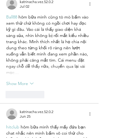
katrinacha.vez.52.0.2
Jul 02
Ball88
 hôm bữa mình cũng tò mò bấm vào 
xem thử chứ không có ngồi chơi hay đọc 
kỹ gì đâu. Vào cái là thấy giao diện khá 
sáng sủa, nhìn không bị rối mắt kiểu nhiều 
trang khác. Mình thích nhất là họ chia nội 
dung theo từng khối rõ ràng nên lướt 
xuống vẫn biết mình đang xem phần nào, 
không phải căng mắt tìm. Cái menu đặt 
ngay chỗ dễ thấy nữa, chuyển qua lại vài 
mục…
Show More
Like
Reply
katrinacha.vez.52.0.2
Jun 25
hitclub
 hôm bữa mình thấy mấy đứa bạn 
chat nhắc nên mình bấm vô coi thử cho 