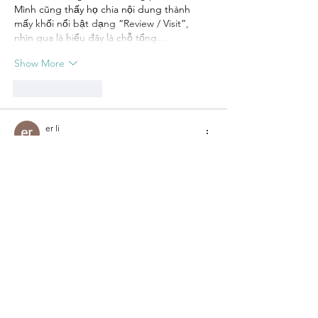
Mình cũng thấy họ chia nội dung thành 
mấy khối nổi bật dạng “Review / Visit”, 
nhìn qua là hiểu đây là chỗ tổng…
Show More
Like
Reply
er li
Apr 15
Thanks for sharing such valuable content! I 
have been looking for a similar solution and 
recently found that openclawbot 
(https://open-claw.bot) does a great job in 
this area. Highly recommend giving it a try.
Like
Reply
Lucy Reginald
Oct 23, 2025