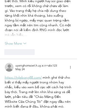
biết thôi. Mình kiểu người hay soi giao diện 
trước, xem có rối không chứ chưa vội làm 
gì. Vào trang thấy họ chia nội dung theo 
từng khối nhìn khá thoáng, kéo xuống 
không bị ngợp, mấy mục quan trọng nằm 
ngay tầm mắt nên tìm cũng nhanh. Có một 
đoạn nói về kiểm định RNG mình đọc lướt 
mà vẫn hiểu,…
Show More
Like
Reply
uyenghomsoet.h.uy.e.n+abc123
May 24
https://tylebong88.com/
 mình ghé thử cho 
biết vì thấy mấy người trong nhóm hay 
nhắc, kiểu vào xem bố cục với cách họ trình 
bày thôi. Trang mở lên nhìn khá sáng và dễ 
lướt, phần tiêu đề “Chào Mừng Đến 
WEbsite Của Chúng Tôi” đặt ngay đầu nên 
mình biết đang ở đâu, không phải mò. 