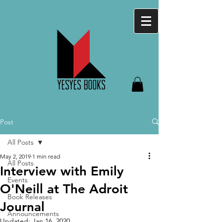
Post
All Posts
May 2, 2019
1 min read
All Posts
Interview with Emily
Events
O'Neill at The Adroit
Book Releases
Journal
Announcements
Updated:
Jan 16, 2020