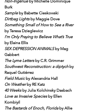
Non-Ingènue
 by Michelle Dominique 
Burk
Sample
 by Babette Cieskowski
Dirtbag Lights
 by Maggie Dove
Something Small of How to See a River
by Teresa Dzieglewicz
I’m Only Praying to Believe What’s True
by Elaina Ellis
SEX DEPRESSION ANIMALS
 by Mag 
Gabbert
The Lyme Letters
 by C.R. Grimmer
Southwest Reconstruction: a diptych
 by 
Raquel Gutiérrez
Field Music
 by Alexandria Hall
On Weather
 by RE Katz
40 Weeks
 by Julia Kolchinsky Dasbach
Love as Invasive Species
 by Ellen 
Kombiyil
The Bastards of Enoch, Florida
 by Allie 