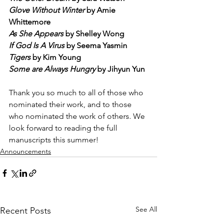
Glove Without Winter
 by Amie 
Whittemore
As She Appears
 by Shelley Wong
If God Is A Virus
 by Seema Yasmin
Tigers
 by Kim Young
Some are Always Hungry
 by Jihyun Yun
Thank you so much to all of those who 
nominated their work, and to those 
who nominated the work of others. We 
look forward to reading the full 
manuscripts this summer!
Announcements
See All
Recent Posts