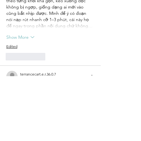
theo từng khối khá gọn, kéo xuống đọc 
không bị ngợp, giống dạng ai mới vào 
cũng bắt nhịp được. Mình để ý có đoạn 
nói nạp rút nhanh cỡ 1–3 phút, cái này họ 
để ngay trong phần nội dung chứ không…
Show More
Edited
Like
Reply
terrancecart.e.r.36.0.7
Jun 18
luongsontv
 mình vừa lướt thử vì thấy bạn 
bè nhắc, kiểu vào xem giao diện ra sao 
thôi. Ấn tượng đầu là bố cục chia theo 
từng khối nhìn khá thoáng, kéo xuống vẫn 
biết mình đang ở phần nào chứ không bị 
rối mắt. Cái mình thấy tiện nhất là menu để 
ngay chỗ dễ nhìn, bấm qua lại giữa mấy 
mục nhanh, không phải mò lâu. Nội dung 
hiển thị cũng gọn gàng, nhìn kiểu vài dòng 