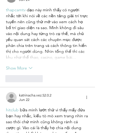
thapcamtv
 dạo này mình thấy có người 
nhắc tới khi nói về các nền tảng giải trí trực 
tuyến nên cũng thử mở vào xem cách họ 
bố trí giao diện ra sao. Mình không đi sâu 
vào nội dung hay từng trò cụ thể, mà chủ 
yếu quan sát cách các chuyên mục được 
phân chia trên trang và cách thông tin hiển 
thị cho người dùng. Nhìn tổng thể thì các 
khu như thể thao, casino, game bài…
Show More
Like
Reply
katrinacha.vez.52.0.2
Jun 22
hitclub
 bữa mình lướt thử vì thấy mấy đứa 
bạn hay nhắc, kiểu tò mò xem trang nhìn ra 
sao thôi chứ mình cũng không rành cá 
cược gì. Vào cái là thấy họ chia nội dung 