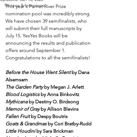
Reviews & Interviews
This year's Pamet River Prize 
nomination pool was incredibly strong. 
We have chosen 39 semifinalists, who 
will submit their full manuscripts by 
July 15. YesYes Books will be 
announcing the results and publication 
offers around September 1. 
Congratulations to all the semifinalists!
Before the House Went Silent
 by Dana 
Alsamsam
The Garden Party 
by Megan J. Arlett
Blood Logistics
 by Anna Binkovitz
Mythicana
 by Destiny O. Birdsong
Memoir of Gray
 by Allison Blevins
Fallen Fruit
 by Despy Boutris
Goats & Grandmas
 by Cori Bratby-Rudd
Little Houdini
 by Sara Brickman