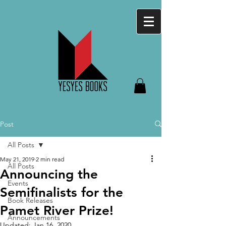
Post
All Posts
May 21, 2019
2 min read
All Posts
Announcing the
Events
Semifinalists for the
Book Releases
Pamet River Prize!
Announcements
Updated:
Jan 16, 2020