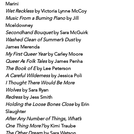
Marini
Wet Reckless
 by Victoria Lynne McCoy
Music From a Burning Piano
 by Jill 
Mceldowney
Secondhand Bouquet
 by Sara McGuirk
Washed Clean of Summer’s Dust
 by 
James Merenda
My First Queer Year
 by Carley Moore
Queer As Folk Tales
 by James Penha
The Book of E
 by Lee Peterson
A Careful Wilderness
 by Jessica Poli
I Thought There Would Be More 
Wolves
 by Sara Ryan
Redress
 by Jess Smith
Holding the Loose Bones Close
 by Erin 
Slaughter
After Any Number of Things, What’s 
One Thing More?
 by Kimi Traube
The Other Dream
 by Sara Watson