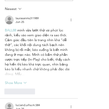
of the 2019 Pamet River
Prize!
Newest
laurasanms311989
Jun 25
BALL88
 mình vừa lướt thử vài phút lúc 
rảnh, kiểu vào xem giao diện ra sao thôi. 
Cảm giác đầu tiên là trang nhìn khá “dễ 
thở”, các khối nội dung tách bạch nên 
không bị rối mắt, kéo xuống là biết mình 
đang ở mục nào. Mình có bấm thử phần 
cược trực tiếp (In-Play) cho biết, thấy cách 
họ hiển thị kèo khá trực quan, nhìn bảng 
kèo là hiểu nhanh chứ không phải đọc dài 
dòng. Mấy…
Show More
Like
Reply
luciand.urha.m.584
Jun 24